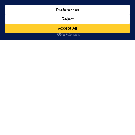
MEIE PAKUTAVAD
TEENUSED
DOKUMENTIDE KOOSTAMINE
Lepingud, taotlused ja kaebused