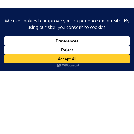
MEESKOND
Meie meeskond koosneb kvalifitseeritud ja valdkonna
kogemustega juristidest, kes omavad kokku üle 20-aasta
töökogemust pangandussektoris, eelkõige
probleemkrediidi valdkonnas. Oleme tulemuslikke
võlgade sissenõudmise menetlusi läbi viinud lisaks Eestile
ka teistes Euroopa Liidu riikides.
Võlgade sissenõudmine ei ole siiski kaugeltki mitte ainus
meie poolt pakutav õigusabiteenus. Lisaks sellele saame
teid aidata, kui teil on lahendamist vajavaid probleeme
perekonnaõiguse, pärimisõiguse, tööõiguse vmt vallas.
Täpsema nimekirja meie teenustest ja valdkondadest
leiate kodulehelt alapeatükist „Õigusabi“. Kui te sealt