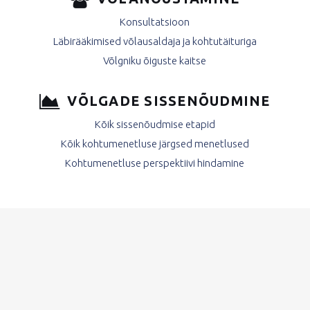
Konsultatsioon
Läbirääkimised võlausaldaja ja kohtutäituriga
Võlgniku õiguste kaitse
VÕLGADE SISSENÕUDMINE
Kõik sissenõudmise etapid
Kõik kohtumenetluse järgsed menetlused
Kohtumenetluse perspektiivi hindamine
[fourcol_one][df_stat_counter counter_value=”450″
font_size_counter=”60″ font_weight_counter=”bold”
font_size_title=”21″ speed=”0.1″ counter_title=”KOHTUVÄLISEID
KOKKULEPPEID” counter_color_txt=”#3f3f3f”
counter_title_color_txt=”#1e2e59″ counter_text_back=” +”]